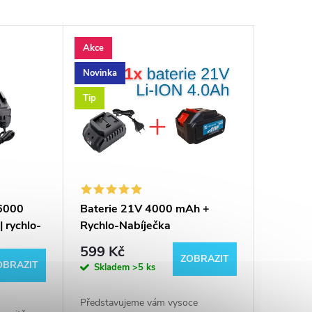
Akce
Novinka
Tip
 6000
Baterie 21V 4000 mAh +
 rychlo-
Rychlo-Nabíječka
akumulátorů pro Aku nářadí
599 Kč
ZOBRAZIT
OBRAZIT
Skladem
>5 ks
Představujeme vám vysoce