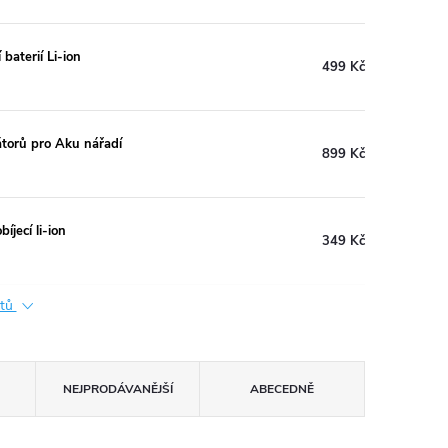
baterií Li-ion
499 Kč
torů pro Aku nářadí
899 Kč
jecí li-ion
349 Kč
ktů
NEJPRODÁVANĚJŠÍ
ABECEDNĚ