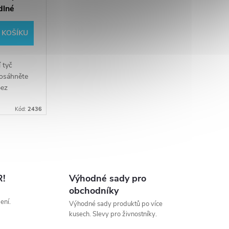
dlné
 KOŠÍKU
 tyč
osáhněte
bez
aku
Kód:
2436
hy AKU
trukce...
!
Výhodné sady pro
obchodníky
ení.
Výhodné sady produktů po více
kusech. Slevy pro živnostníky.