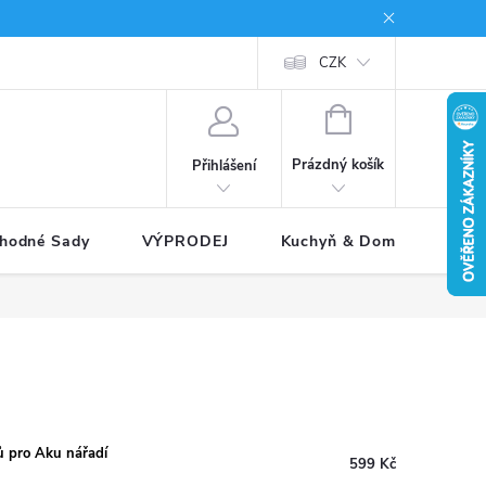
Jak reklamovat
CZK
NÁKUPNÍ
KOŠÍK
Prázdný košík
Přihlášení
hodné Sady
VÝPRODEJ
Kuchyň & Domácnost
 pro Aku nářadí
599 Kč