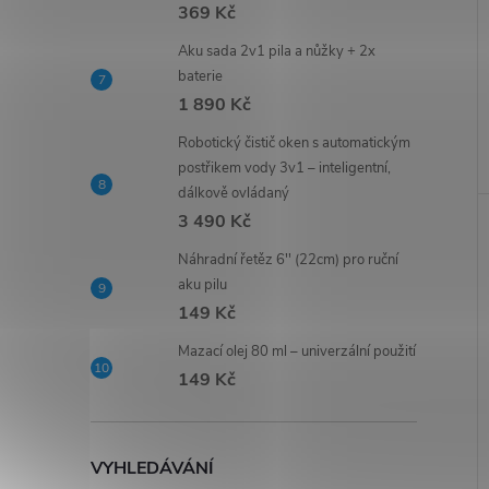
369 Kč
Aku sada 2v1 pila a nůžky + 2x
baterie
1 890 Kč
Robotický čistič oken s automatickým
postřikem vody 3v1 – inteligentní,
dálkově ovládaný
3 490 Kč
Náhradní řetěz 6'' (22cm) pro ruční
aku pilu
149 Kč
Mazací olej 80 ml – univerzální použití
149 Kč
VYHLEDÁVÁNÍ