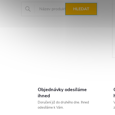
HLEDAT
Objednávky odesíláme
l
ihned
Doručení již do druhého dne. Ihned
V
odesíláme k Vám.
z