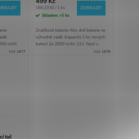
499 Kč
ZDARMA
Měrná
166,33 Kč / 1 ks
OBRAZIT
ZOBRAZIT
cena:
Skladem
>5 ks
erie
Značkové baterie Aku dvě baterie ve
adě.
výhodné sadě. Kapacita 2 ks nových
 6000 mAh
baterií 2x 2000 mAh 21V. Nyní s
o-
novou nabíječkou ZDARMA. Baterie
Kód:
1977
Kód:
1978
h (=6000
pasuje do většiny elektrických Aku
nářadí...
cí tyč