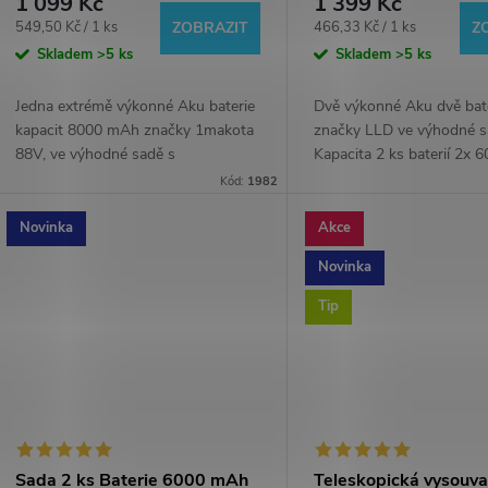
1 099 Kč
1 399 Kč
dobíjecí li-ion | pro Aku nářadí
plus rychlo-nabíječka
Měrná
Měrná
549,50 Kč / 1 ks
466,33 Kč / 1 ks
ZOBRAZIT
Z
ZDARMA
cena:
cena:
Skladem
>5 ks
Skladem
>5 ks
Jedna extrémě výkonné Aku baterie
Dvě výkonné Aku dvě bat
kapacit 8000 mAh značky 1makota
značky LLD ve výhodné s
88V, ve výhodné sadě s
Kapacita 2 ks baterií 2x
novou rychlo-nabíječkou
68Vf. Nyní s novou rychl
Kód:
1982
ZDARMA. Integrovaný ukazatel
nabíječkou ZDARMA. 6 A
nabítí na...
mAh),...
Novinka
Akce
Novinka
Tip
Sada 2 ks Baterie 6000 mAh
Teleskopická vysouva