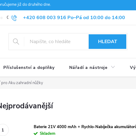
čujeme již do druhého dne.
+420 608 003 916 Po–Pá od 10:00 do 14:00
Obchodní podmínky
Ochrana osobních údajů a GDPR
Kontakt
HLEDAT
Příslušenství a doplňky
Nářadí a nástroje
Vý
í pro Aku zahradní nůžky
Nejprodávanější
Baterie 21V 4000 mAh + Rychlo-Nabíječka akumulátorů
Skladem