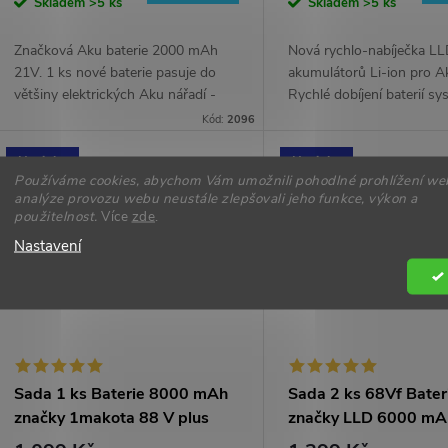
cena:
cena:
Skladem
>5 ks
Skladem
>5 ks
Značková Aku baterie 2000 mAh
Nová rychlo-nabíječka L
21V. 1 ks nové baterie pasuje do
akumulátorů Li-ion pro Ak
většiny elektrických Aku nářadí -
Rychlé dobíjení baterií s
mini řetězové pily, aku nůžky, aku
normalizované patice zna
Kód:
2096
flexy. 2 Ah, 21V. (Baterie...
Nakida, LLD, 1makota, B
Alliance a další.
Novinka
Novinka
Používáme cookies, abychom Vám umožnili pohodlné prohlížení we
analýze provozu webu neustále zlepšovali jeho funkce, výkon a
použitelnost.
Více
zde
.
Nastavení
Sada 1 ks Baterie 8000 mAh
Sada 2 ks 68Vf Bater
značky 1makota 88 V plus
značky LLD 6000 mA
rychlo-nabíječka ZDARMA |
Aku nářadí | dobíjecí l