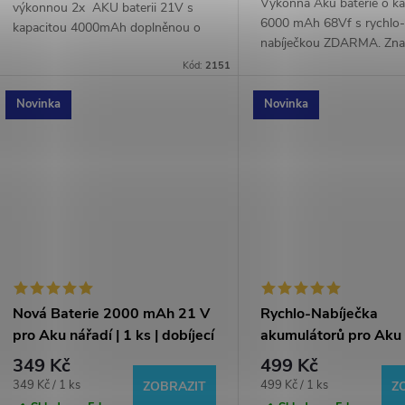
d
Výkonná Aku baterie o ka
výkonnou 2x AKU baterii 21V s
k
6000 mAh 68Vf s rychlo
kapacitou 4000mAh doplněnou o
u
nabíječkou ZDARMA. Zn
rychlonabíječku, která je ideálním
baterie LLD pasuje do vět
t
Kód:
2151
řešením pro všechny vaše aku
elektrických Aku nářadí - 
k
nářadí. Tato kombinace...
řetězové pily, aku...
Novinka
Novinka
ů
t
ů
Nová Baterie 2000 mAh 21 V
Rychlo-Nabíječka
pro Aku nářadí | 1 ks | dobíjecí
akumulátorů pro Aku 
li-ion
dobíjení baterií Li-ion
349 Kč
499 Kč
Měrná
Měrná
349 Kč / 1 ks
499 Kč / 1 ks
ZOBRAZIT
Z