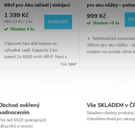
68vf pro Aku nářadí | dobíjecí
pro aku nůžky – poho
li-ion | plus rychlo-nabíječka
stříhání bez žebříku!
1 399 Kč
999 Kč
ZDARMA
DO
Měrná
466,33 Kč / 1 ks
ZOBRAZIT
Skladem
>5 ks
cena:
Skladem
4 ks
🔹 Teleskopická vysouvací
Výkonné Aku dvě baterie ve
260cm pro aku nůžky – d
výhodné sadě. Kapacita 2 ks
snadno na vysoké větve 
baterií 2x 6000 mAh 68Vf. Nyní s
žebříku!✅ Kompatibilní s 
novou rychlo-nabíječkou
Kód:
1967
nůžkami na všechny dru
ZDARMA. Značková baterie LLD
nůžek a pilek✅ Lehká kons
pasuje do...
O
v
Obchod ověřený
Vše SKLADEM v ČR
hodnocením
Skladem všechny produkty.
Odesíláme ihned po zakoup
íce než 6500 spokojených
á
ákazníků a recenzí.