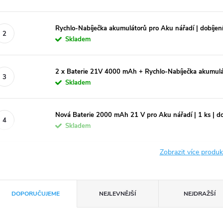
Rychlo-Nabíječka akumulátorů pro Aku nářadí | dobíjení 
Skladem
2 x Baterie 21V 4000 mAh + Rychlo-Nabíječka akumulá
Skladem
Nová Baterie 2000 mAh 21 V pro Aku nářadí | 1 ks | dobí
Skladem
Zobrazit více produ
Ř
DOPORUČUJEME
NEJLEVNĚJŠÍ
NEJDRAŽŠÍ
a