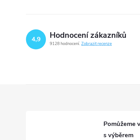
Hodnocení zákazníků
í
4,9
9128 hodnocení
Zobrazit recenze
r
Z
á
p
a