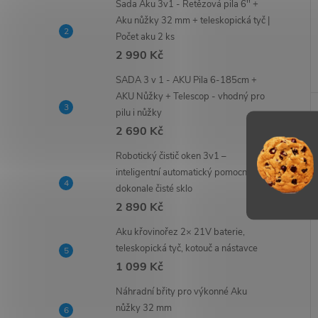
Sada Aku 3v1 - Řetězová pila 6'' +
Aku nůžky 32 mm + teleskopická tyč |
Počet aku 2 ks
2 990 Kč
SADA 3 v 1 - AKU Pila 6-185cm +
AKU Nůžky + Telescop - vhodný pro
pilu i nůžky
2 690 Kč
Robotický čistič oken 3v1 –
inteligentní automatický pomocník pro
dokonale čisté sklo
2 890 Kč
Aku křovinořez 2× 21V baterie,
teleskopická tyč, kotouč a nástavce
1 099 Kč
Náhradní břity pro výkonné Aku
nůžky 32 mm