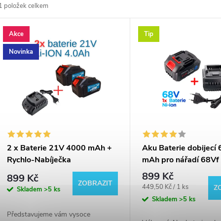
1
položek celkem
z
V
Akce
Tip
e
ý
Novinka
n
p
p
s
r
p
2 x Baterie 21V 4000 mAh +
Aku Baterie dobijecí
o
Rychlo-Nabíječka
mAh pro nářadí 68Vf |
r
akumulátorů pro Aku nářadí
nabíječka ZDARMA
899 Kč
899 Kč
d
ZOBRAZIT
Měrná
449,50 Kč / 1 ks
Z
Skladem
>5 ks
o
cena:
Skladem
>5 ks
u
Představujeme vám vysoce