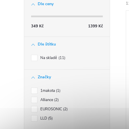
1
Dle ceny
í
p
349
Kč
1399
Kč
a
Dle štítku
í
n
i
Na skladě
11
e
Značky
l
1makota
1
Alliance
2
EUROSONIC
2
LLD
5