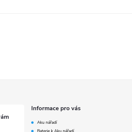
d
a
c
p
v
k
y
v
Informace pro vás
ý
Aku nářadí
Baterie k Aku nářadí