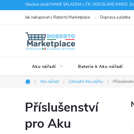
Přejít
Všechno zboží MÁME SKLADEM v ČR. ODESÍLÁME IHNED. Doru
na
Jak nakupovat v Roberto Marketplace
Doprava a platba
obsah
Aku nářadí
Baterie k Aku nářadí
Aku nářadí
Zahradní Aku nůžky
Příslušenstv
Domů
Příslušenství
pro Aku