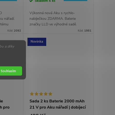
cena:
Skladem
4 ks
LD
Výkonná nová Aku s rychlo-
u nářadí.
nabíječkou ZDARMA. Baterie
ystému
značky LLD ve výhodné sadě.
ček
Kapacita 1 ks baterie 6000 mAh
Kód:
2092
Kód:
1981
LACK,
68Vf. 6 Ah (=6000 mAh), 68Vf.
Novinka
bu a díky
Souhlasím
ie
Sada 2 ks Baterie 2000 mAh
h pro
21 V pro Aku nářadí | dobíjecí
i-ion |
li-ion | plus nabíječka