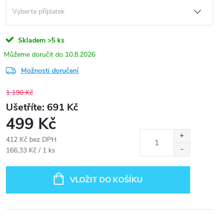
Skladem
>5 ks
10.8.2026
Možnosti doručení
1 190 Kč
691
499 Kč
412 Kč
bez DPH
Měrná
166,33 Kč / 1 ks
cena:
VLOŽIT DO KOŠÍKU