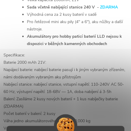
Sada včetně nabíjející stanice 240 V -
ZDARMA
Výhodná cena za 2 kusy baterií v sadě
Pro řetězové mini aku pily (4'' a 6''), aku nůžky a další
nástroje.
Akumulátory pro hobby paticí baterií LLD nejsou k
dispozici v běžných kamenných obchodech
Specifikace:
Baterie 2000 mAh 21V:
Napájecí baterie:
nabíjecí baterie pasují i k jiným vybraným zřízením,
námi dodávaným vybraným aku přístrojům
Nabíjecí stanice: nabíjecí stanice, vstupní napětí: 110-240V AC 50-
60 Hz; výstupní
napětí: 18-68V — 1A, doba nabíjení á 3-5h
Balení: Zasíláme 2 kusy nových baterií + 1 kus nabíječky baterie
(ZDARMA)
Počet baterií v balení: 2 kusy
Váha jedno akumulátorového článku: á 0,000 kg
Váha nabíjecí stanice: á 0,000 kg