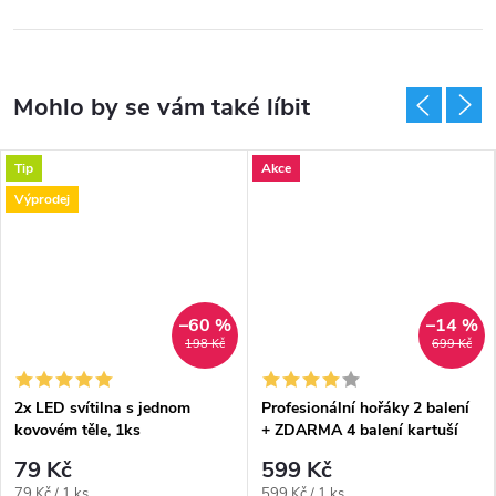
Tip
Akce
Výprodej
–60 %
–14 %
198 Kč
699 Kč
2x LED svítilna s jednom
Profesionální hořáky 2 balení
kovovém těle, 1ks
+ ZDARMA 4 balení kartuší
plynů ‼️
79 Kč
599 Kč
Měrná
Měrná
79 Kč / 1 ks
599 Kč / 1 ks