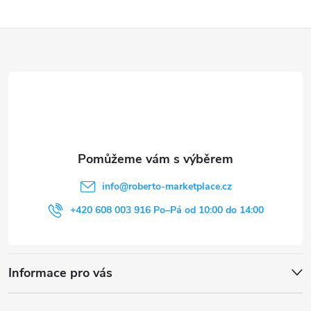
Z
á
p
a
t
info
@
roberto-marketplace.cz
í
+420 608 003 916 Po–Pá od 10:00 do 14:00
Informace pro vás