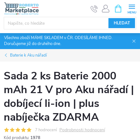
Přejít
NÁKUPNÍ
KOŠÍK
na
obsah
HLEDAT
Všechno zboží MÁME SKLADEM v ČR. ODESÍLÁME IHNED.
Doručujeme již do druhého dne.
Baterie k Aku nářadí
Sada 2 ks Baterie 2000
mAh 21 V pro Aku nářadí |
dobíjecí li-ion | plus
nabíječka ZDARMA
Podrobnosti hodnocení
7 hodnocení
Kód produktu:
1978