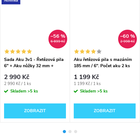
Novinka
–56 %
–60 %
6 899 Kč
2 998 Kč
Sada Aku 3v1 - Řetězová pila
Aku řetězová pila s mazáním
6'' + Aku nůžky 32 mm +
185 mm / 6''. Počet aku 2 ks
teleskopická tyč | Počet aku 2
2 990 Kč
1 199 Kč
ks
Měrná
Měrná
2 990 Kč / 1 ks
1 199 Kč / 1 ks
cena:
cena:
Skladem
>5 ks
Skladem
>5 ks
ZOBRAZIT
ZOBRAZIT