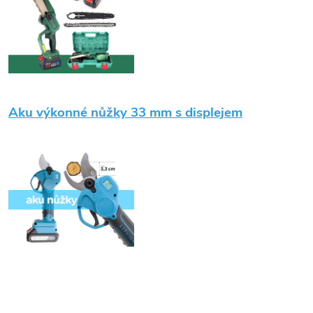
Aku výkonné nůžky 33 mm s displejem