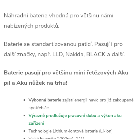
Náhradní baterie
vhodná pro většinu námi
nabízených produktů.
Baterie se standartizovanou paticí. Pasují i pro
další značky, např. LLD, Nakida, BLACK a další.
Baterie pasují pro většinu mini řetězových Aku
pil a Aku nůžek na trhu!
Výkonná baterie
zajistí energii navíc pro již zakoupené
spotřebiče
Výrazně prodlužuje pracovní dobu a výkon aku
zařízení
Technologie Lithium-iontová baterie (Li-ion)
Velká kapacita 2000mA, 21V