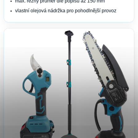
max. řezný průměr dle popisu až 150 mm
vlastní olejová nádržka pro pohodlnější provoz