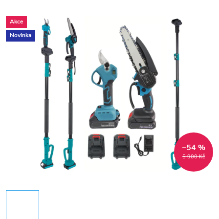
Akce
Novinka
–54 %
5 900 Kč