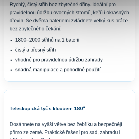
Rychlý, čistý střih bez zbytečné dřiny. Ideální pro
pravidelnou údržbu ovocných stromů, keřů i okrasných
dřevin. Se dvěma bateriemi zvládnete velký kus práce
bez zbytečného čekání.
1800–2000 střihů na 1 baterii
čistý a přesný střih
vhodné pro pravidelnou údržbu zahrady
snadná manipulace a pohodlné použití
Teleskopická tyč s kloubem 180°
Dosáhnete na vyšší větve bez žebříku a bezpečněji
přímo ze země. Praktické řešení pro sad, zahradu i