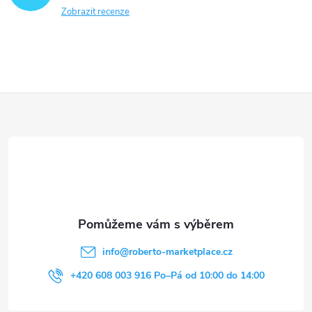
Zobrazit recenze
Z
á
p
a
t
info
@
roberto-marketplace.cz
í
+420 608 003 916 Po–Pá od 10:00 do 14:00