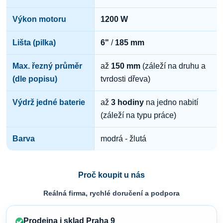
Výkon motoru
1200 W
Lišta (pilka)
6"
/
185 mm
Max. řezný průměr
až
150 mm
(záleží na druhu a
(dle popisu)
tvrdosti dřeva)
Výdrž jedné baterie
až
3 hodiny
na jedno nabití
(záleží na typu práce)
Barva
modrá - žlutá
Proč koupit u nás
Reálná firma, rychlé doručení a podpora
Prodejna i sklad Praha 9