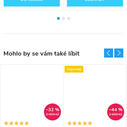
Výprodej
–32 %
–44 %
3 999 Kč
2 690 Kč