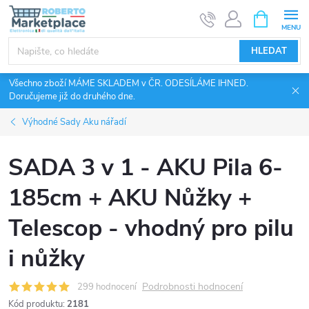
Přejít
NÁKUPNÍ
KOŠÍK
na
obsah
HLEDAT
Všechno zboží MÁME SKLADEM v ČR. ODESÍLÁME IHNED.
Doručujeme již do druhého dne.
Výhodné Sady Aku nářadí
SADA 3 v 1 - AKU Pila 6-
185cm + AKU Nůžky +
Telescop - vhodný pro pilu
i nůžky
Podrobnosti hodnocení
299 hodnocení
Kód produktu:
2181