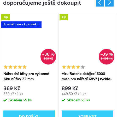
doporučujeme ještě dokoupit
Tip
Tip
Speciální akce k produktu
–38 %
–39 %
599 Kč
1 498 Kč
Náhradní břity pro výkonné
Aku Baterie dobijecí 6000
Aku nůžky 32 mm
mAh pro nářadí 68Vf | rychlo-
nabíječka ZDARMA
369 Kč
899 Kč
Měrná
Měrná
369 Kč / 1 ks
449,50 Kč / 1 ks
cena:
cena:
Skladem
>5 ks
Skladem
>5 ks
DO KOŠÍKU
ZOBRAZIT