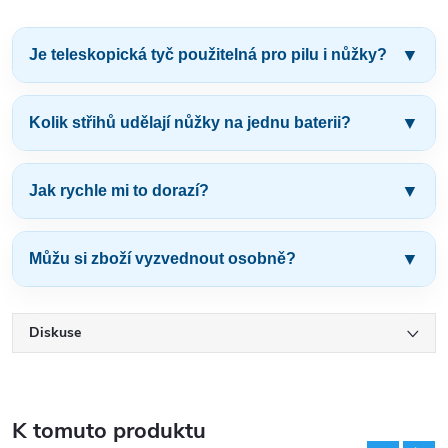
▼
Je teleskopická tyč použitelná pro pilu i nůžky?
Ano, teleskopická tyč je v této sadě určená jako
praktické příslušenství pro
pilku i nůžky
.
▼
Kolik střihů udělají nůžky na jednu baterii?
V praxi vychází cca
1800–2000 střihů na 1 baterii
,
podle tloušťky větví a stylu práce.
▼
Jak rychle mi to dorazí?
Objednávky expedujeme z ČR. Většinou odcházejí co
nejdřív a často dorazí už následující pracovní den.
▼
Můžu si zboží vyzvednout osobně?
Ano, je možné i
osobní vyzvednutí
. Jsme reálná firma
s prodejnou a skladem v
Praze 9
.
Diskuse
K tomuto produktu