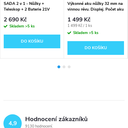
SADA 2 v 1 - Nůžky +
Výkonné aku nůžky 32 mm na
Teleskop + 2 Baterie 21V
vinnou révu. Displej. Počet aku
2 ks 2000 mAh 21V
2 690 Kč
1 499 Kč
Měrná
1 499 Kč / 1 ks
Skladem
>5 ks
cena:
Skladem
>5 ks
DO KOŠÍKU
DO KOŠÍKU
Hodnocení zákazníků
4,9
9130 hodnocení