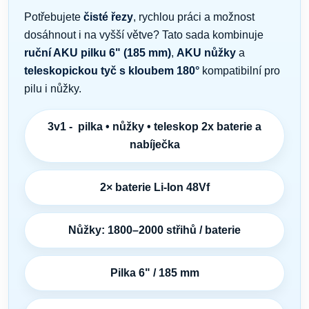
Potřebujete
čisté řezy
, rychlou práci a možnost
dosáhnout i na vyšší větve? Tato sada kombinuje
ruční AKU pilku 6" (185 mm)
,
AKU nůžky
a
teleskopickou tyč s kloubem 180°
kompatibilní pro
pilu i nůžky.
3v1 - pilka • nůžky • teleskop 2x baterie a
nabíječka
2× baterie Li-Ion 48Vf
Nůžky: 1800–2000 střihů / baterie
Pilka 6" / 185 mm