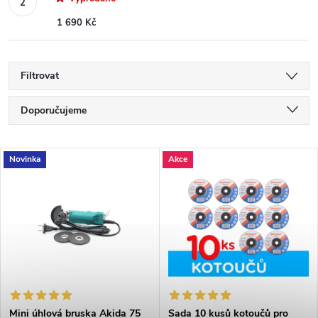
1 690 Kč
Filtrovat
Ř
Doporučujeme
a
Nejlevnější
V
Novinka
Akce
Nejdražší
z
ý
Nejprodávanější
e
p
Abecedně
n
i
í
s
Mini úhlová bruska Akida 75
Sada 10 kusů kotoučů pro