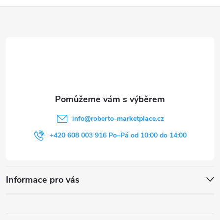
p
Z
i
á
s
p
u
a
t
info
@
roberto-marketplace.cz
í
+420 608 003 916 Po–Pá od 10:00 do 14:00
Informace pro vás