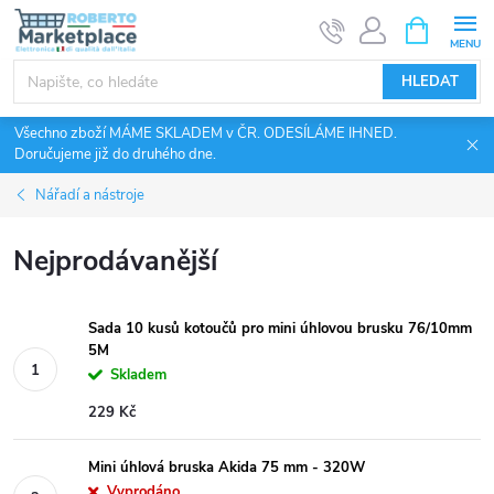
Přejít
NÁKUPNÍ
KOŠÍK
na
obsah
HLEDAT
Všechno zboží MÁME SKLADEM v ČR. ODESÍLÁME IHNED.
Doručujeme již do druhého dne.
Nářadí a nástroje
Nejprodávanější
Sada 10 kusů kotoučů pro mini úhlovou brusku 76/10mm
5M
Skladem
229 Kč
Mini úhlová bruska Akida 75 mm - 320W
Vyprodáno