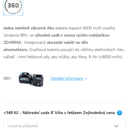
Jedna extrémě výkonné Aku
baterie kapacit 8000 mAh značky
1makota 88V, ve
výhodné sadě
s novou
rychlo-nabíječkou
ZDARMA
.
Integrovaný
ukazatel nabítí na těle
akumulátoru.
Značková baterie pasující do většiny elektrických Aku
nářadí - mini řetězové pily, aku nůžky, aku flexy. 8 Ah (=8000 mAh),
88V.
Detailní informace
+348 Kč - Náhradní sada 8' lišta s řetězem Zvýhodněná cena
?