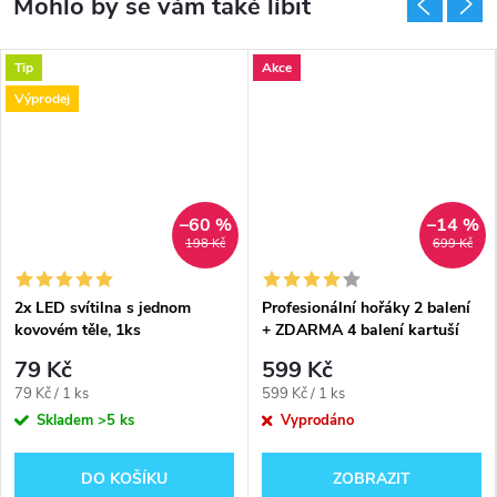
Tip
Akce
Výprodej
–60 %
–14 %
198 Kč
699 Kč
2x LED svítilna s jednom
Profesionální hořáky 2 balení
kovovém těle, 1ks
+ ZDARMA 4 balení kartuší
plynů ‼️
79 Kč
599 Kč
Měrná
Měrná
79 Kč / 1 ks
599 Kč / 1 ks
cena:
cena:
Skladem
>5 ks
Vyprodáno
DO KOŠÍKU
ZOBRAZIT