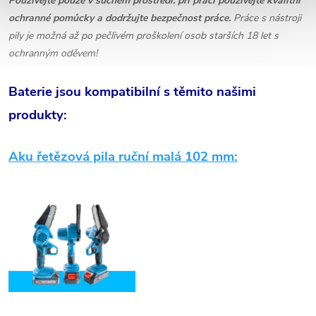
Používejte pouze v suchém prostředí. při práci používejte kvalitní
ochranné pomůcky a dodržujte bezpečnost práce.
Práce s nástroji
pily je možná až po pečlivém proškolení osob starších 18 let s
ochranným oděvem!
Baterie jsou kompatibilní s těmito našimi
produkty:
Aku řetězová pila ruční malá 102 mm: