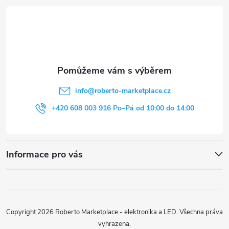
á
p
a
t
info
@
roberto-marketplace.cz
í
+420 608 003 916 Po–Pá od 10:00 do 14:00
Informace pro vás
Copyright 2026
Roberto Marketplace - elektronika a LED
. Všechna práva
vyhrazena.