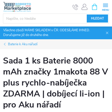
Přejít
NÁKUPNÍ
KOŠÍK
na
obsah
HLEDAT
Všechno zboží MÁME SKLADEM v ČR. ODESÍLÁME IHNED.
Doručujeme již do druhého dne.
Baterie k Aku nářadí
Sada 1 ks Baterie 8000
mAh značky 1makota 88 V
plus rychlo-nabíječka
ZDARMA | dobíjecí li-ion |
pro Aku nářadí