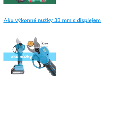
Aku výkonné nůžky 33 mm s displejem