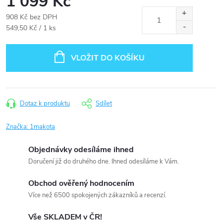
1 099 Kč
908 Kč
bez DPH
Měrná
549,50 Kč / 1 ks
cena:
VLOŽIT DO KOŠÍKU
Dotaz k produktu
Sdílet
Značka:
1makota
Objednávky odesíláme ihned
Doručení již do druhého dne. Ihned odesíláme k Vám.
Obchod ověřený hodnocením
Více než 6500 spokojených zákazníků a recenzí.
Vše SKLADEM v ČR!