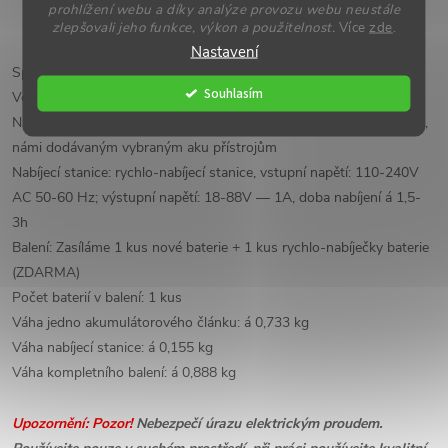
Akumulátory paticí baterií LLD nejsou k dispozici v
prohlížení webu a díky analýze provozu webu neustále
zlepšovali jeho funkce, výkon a použitelnost.
Více
zde
.
běžných kamenných obchodech
Nastavení
Specifikace:
Souhlasím
Velkokapacitní baterie 8000 mAh Makota 88V:
Napájecí baterie:
nabíjecí baterie pasují i k jiným vybraným zřízením,
námi dodávaným vybraným aku přístrojům
Nabíjecí stanice:
rychlo-nabíjecí stanice, vstupní napětí: 110-240V
AC 50-60 Hz; výstupní
napětí: 18-88V — 1A, doba nabíjení á 1,5-
3h
Balení: Zasíláme 1 kus nové baterie + 1 kus rychlo-nabíječky baterie
(ZDARMA)
Počet baterií v balení: 1 kus
Váha jedno akumulátorového článku: á 0,733 kg
Váha nabíjecí stanice: á 0,155 kg
Váha kompletního balení: á 0,888 kg
Upozornění: Pozor!
Nebezpečí úrazu elektrickým proudem.