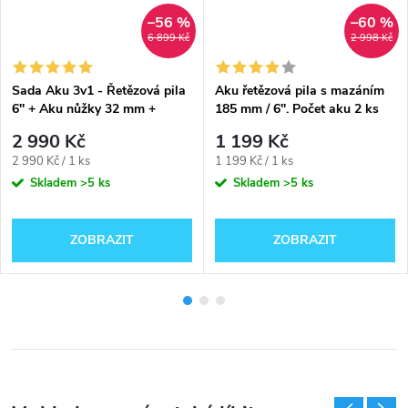
–56 %
–60 %
6 899 Kč
2 998 Kč
Sada Aku 3v1 - Řetězová pila
Aku řetězová pila s mazáním
6'' + Aku nůžky 32 mm +
185 mm / 6''. Počet aku 2 ks
teleskopická tyč | Počet aku 2
2 990 Kč
1 199 Kč
ks
Měrná
Měrná
2 990 Kč / 1 ks
1 199 Kč / 1 ks
cena:
cena:
Skladem
>5 ks
Skladem
>5 ks
ZOBRAZIT
ZOBRAZIT