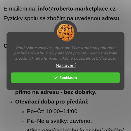
E-mailem na:
info@roberto-marketplace.cz
Fyzicky spolu se zbožím na uvedenou adresu.
Osobní předání reklamací:
Používáme cookies, abychom Vám umožnili pohodlné
prohlížení webu a díky analýze provozu webu neustále
zlepšovali jeho funkce, výkon a použitelnost.
Více
zde
.
Adresa:
Komárovská 3043/7, Horní
Nastavení
Počernice, Praha 9, PSČ 193 00
Souhlasím
Odeslat můžete jakýmkoliv přepravcem
přímo na adresu - bez dobírky.
Otevírací doba pro předání:
Po–Čt: 10:00–14:00
Pá–Ne a svátky: zavřeno.
Mimo otevírací dobu je osobní předání