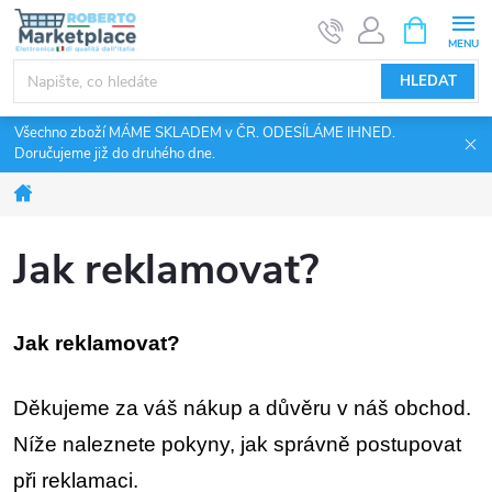
Přejít
NÁKUPNÍ
KOŠÍK
na
obsah
HLEDAT
Všechno zboží MÁME SKLADEM v ČR. ODESÍLÁME IHNED.
Doručujeme již do druhého dne.
Domů
Jak reklamovat?
Jak reklamovat?
Děkujeme za váš nákup a důvěru v náš obchod.
Níže naleznete pokyny, jak správně postupovat
při reklamaci.