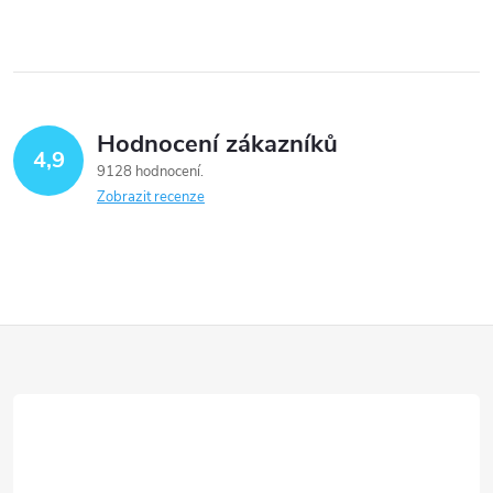
Hodnocení zákazníků
4,9
9128 hodnocení
Zobrazit recenze
Z
á
p