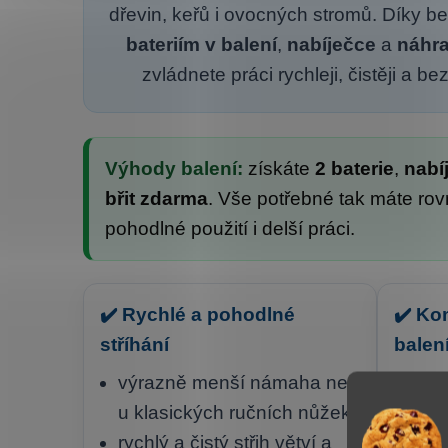
dřevin, keřů i ovocných stromů. Díky 
bateriím v balení
,
nabíječce
a
náhra
zvládnete práci rychleji, čistěji a 
Výhody balení:
získáte
2 baterie
,
nabí
břit zdarma
. Vše potřebné tak máte rov
pohodlné použití i delší práci.
✔️ Rychlé a pohodlné
✔️ Ko
stříhání
balen
výrazně menší námaha než
2 ba
u klasických ručních nůžek
nab
rychlý a čistý střih větví a
náh