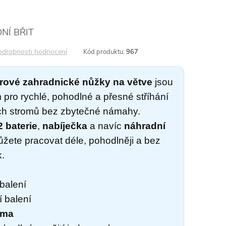
NÍ BŘIT
odrobnosti hodnocení
Kód produktu:
967
ové zahradnické nůžky na větve
jsou
ro rychlé, pohodlné a přesné stříhání
ých stromů bez zbytečné námahy.
2 baterie
,
nabíječka
a navíc
náhradní
ůžete pracovat déle, pohodlněji a bez
.
balení
 balení
rma