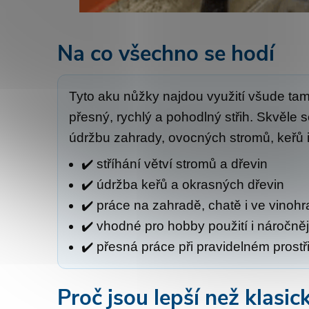
Na co všechno se hodí
Tyto aku nůžky najdou využití všude tam
přesný, rychlý a pohodlný střih. Skvěle 
údržbu zahrady, ovocných stromů, keřů i
✔️ stříhání větví stromů a dřevin
✔️ údržba keřů a okrasných dřevin
✔️ práce na zahradě, chatě i ve vinoh
✔️ vhodné pro hobby použití i náročně
✔️ přesná práce při pravidelném prostř
Proč jsou lepší než klasic