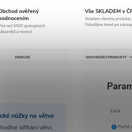
Obchod ověřený
Vše SKLADEM v ČR
hodnocením
Skladem všechny produkty.
Odesíláme ihned po zakoup
íce než 6500 spokojených
ákazníků a recenzí.
DISKUZE
SOUVISEJÍCÍ PRODUKTY
Param
EAN
:
cké nůžky na větve
Počet 
?
odlné stříhání větví,