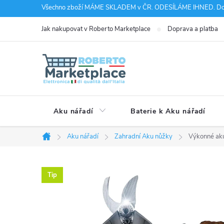
Přejít
Všechno zboží MÁME SKLADEM v ČR. ODESÍLÁME IHNED. Doru
na
Jak nakupovat v Roberto Marketplace
Doprava a platba
obsah
Aku nářadí
Baterie k Aku nářadí
Aku nářadí
Zahradní Aku nůžky
Výkonné aku
Domů
Tip