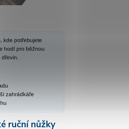
, kde potřebujete
se hodí pro běžnou
 dřevin.
radu
jší zahrádkáře
ihu
ké ruční nůžky