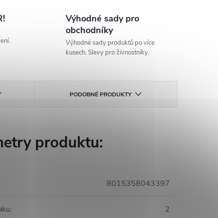
!
Výhodné sady pro
obchodníky
ení.
Výhodné sady produktů po více
kusech. Slevy pro živnostníky.
PODOBNÉ PRODUKTY
etry produktu:
8015358043397
aku
:
2