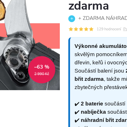
zdarma
+ ZDARMA NÁHRAD
P
129 hodnocení
Výkonné akumulátor
skvělým pomocníkem p
dřevin, keřů i ovocn
–63 %
Součástí balení jsou
2 990 Kč
břit zdarma
, takže m
zbytečných přestávek
✔️
2 baterie
součástí 
✔️
nabíječka
součástí
✔️
náhradní břit zda