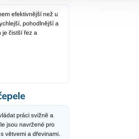
em efektivnější než u
chlejší, pohodlnější a
e čistší řez a
čepele
ládat práci svižně a
le jsou navržené pro
i s větvemi a dřevinami.