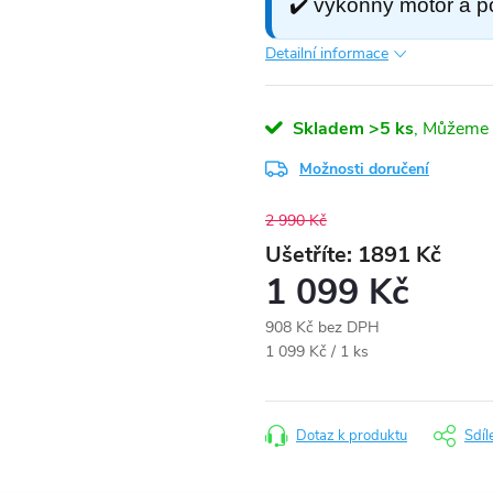
✔️ výkonný motor a p
Detailní informace
Skladem
>5 ks
Možnosti doručení
2 990 Kč
1891
1 099 Kč
908 Kč bez DPH
Měrná
1 099 Kč / 1 ks
cena:
Dotaz k produktu
Sdíl