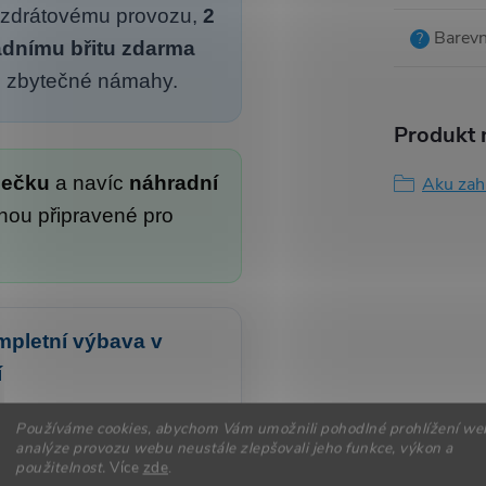
bezdrátovému provozu,
2
Barevn
?
dnímu břitu zdarma
bez zbytečné námahy.
Produkt n
ječku
a navíc
náhradní
Aku zah
nou připravené pro
mpletní výbava v
í
terie
součástí balení
Používáme cookies, abychom Vám umožnili pohodlné prohlížení we
íječka
součástí balení
analýze provozu webu neustále zlepšovali jeho funkce, výkon a
použitelnost.
Více
zde
.
radní břit zdarma
pro