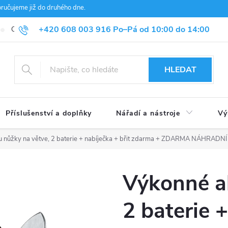
čujeme již do druhého dne.
+420 608 003 916 Po–Pá od 10:00 do 14:00
Obchodní podmínky
Ochrana osobních údajů a GDPR
Kontakt
HLEDAT
Příslušenství a doplňky
Nářadí a nástroje
Vý
 nůžky na větve, 2 baterie + nabíječka + břit zdarma
+ ZDARMA NÁHRADNÍ 
Výkonné a
2 baterie +