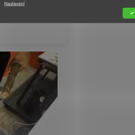
Nastavení
í jistotu do budoucna