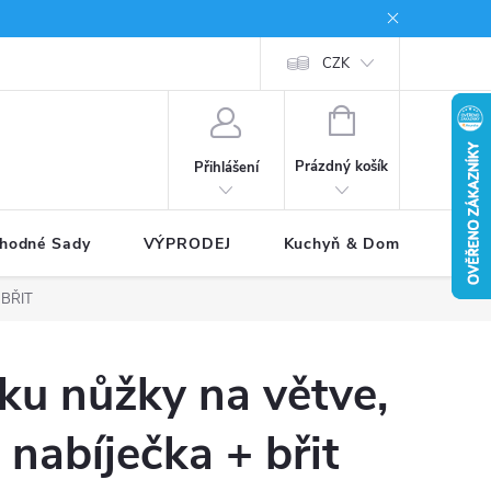
Jak reklamovat
CZK
NÁKUPNÍ
KOŠÍK
Prázdný košík
Přihlášení
hodné Sady
VÝPRODEJ
Kuchyň & Domácnost
BŘIT
ku nůžky na větve,
 nabíječka + břit