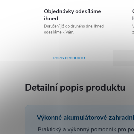
Objednávky odesíláme
ihned
Doručení již do druhého dne. Ihned
V
odesíláme k Vám.
z
POPIS PRODUKTU
Detailní popis produktu
Výkonné akumulátorové zahradni
Praktický a výkonný pomocník pro poh