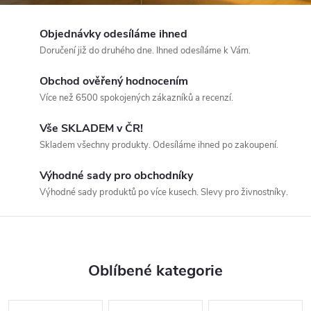
M
Objednávky odesíláme ihned
a
Doručení již do druhého dne. Ihned odesíláme k Vám.
r
Obchod ověřený hodnocením
Více než 6500 spokojených zákazníků a recenzí.
k
Vše SKLADEM v ČR!
e
Skladem všechny produkty. Odesíláme ihned po zakoupení.
t
Výhodné sady pro obchodníky
Výhodné sady produktů po více kusech. Slevy pro živnostníky.
p
l
a
Oblíbené kategorie
c