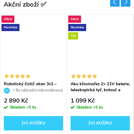
Akční zboží ✅
Akce
Akce
Novinka
Novinka
Tip
Robotický čistič oken 3v1 –
Aku křovinořez 2× 21V baterie,
inteligentní automatický
teleskopická tyč, kotouč a
+ 8x náhradní mikrovláknová
pomocník pro dokonale čisté
nástavce
podložka ZDARMA
2 890 Kč
1 099 Kč
sklo
Skladem
>5 ks
Skladem
>5 ks
DO KOŠÍKU
DO KOŠÍKU