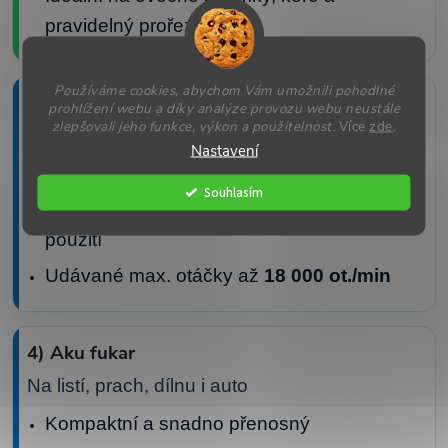
pravidelný prořez
Používáme cookies, abychom Vám umožnili pohodlné
3) Aku sekačka / křovinořez
prohlížení webu a díky analýze provozu webu neustále
zlepšovali jeho funkce, výkon a použitelnost.
Více
zde
.
Na trávu a hůře dostupná místa
Nastavení
Nastavitelná pracovní poloha
Souhlasím
Různé typy řezných nástavců pro odlišné
použití
Udávané max. otáčky až
18 000 ot./min
4) Aku fukar
Na listí, prach, dílnu i auto
Kompaktní a snadno přenosný