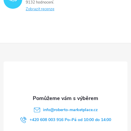
9132 hodnocení
Zobrazit recenze
Z
á
p
a
t
info
@
roberto-marketplace.cz
í
+420 608 003 916 Po–Pá od 10:00 do 14:00