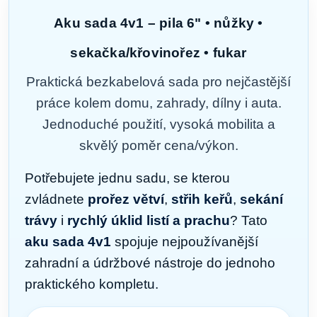
Aku sada 4v1 – pila 6" • nůžky •
sekačka/křovinořez • fukar
Praktická bezkabelová sada pro nejčastější
práce kolem domu, zahrady, dílny i auta.
Jednoduché použití, vysoká mobilita a
skvělý poměr cena/výkon.
Potřebujete jednu sadu, se kterou
zvládnete
prořez větví
,
střih keřů
,
sekání
trávy
i
rychlý úklid listí a prachu
? Tato
aku sada 4v1
spojuje nejpoužívanější
zahradní a údržbové nástroje do jednoho
praktického kompletu.