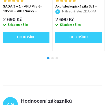
SADA 3 v 1 - AKU Pila 6-
Aku teleskopická pila 3v1 –
185cm + AKU Nůžky +
zahradní nůžky + řetězová pila
Náhradní řetěz ZDARMA
Telescop - vhodný pro pilu i
6" (22 cm) + teleskopická tyč
2 690 Kč
2 690 Kč
nůžky
2,5 m, 2× baterie + extra řetěz
Skladem
>5 ks
Skladem
>5 ks
ZDARMA
DO KOŠÍKU
DO KOŠÍKU
Hodnocení zákazníků
4,9