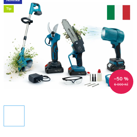
Novinka
Tip
–50 %
6 000 Kč