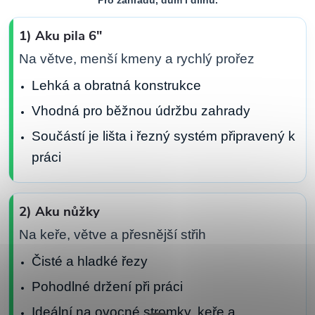
1) Aku pila 6"
Na větve, menší kmeny a rychlý prořez
Lehká a obratná konstrukce
Vhodná pro běžnou údržbu zahrady
Součástí je lišta i řezný systém připravený k
práci
2) Aku nůžky
Na keře, větve a přesnější střih
Čisté a hladké řezy
Pohodlné držení při práci
Ideální na ovocné stromky, keře a