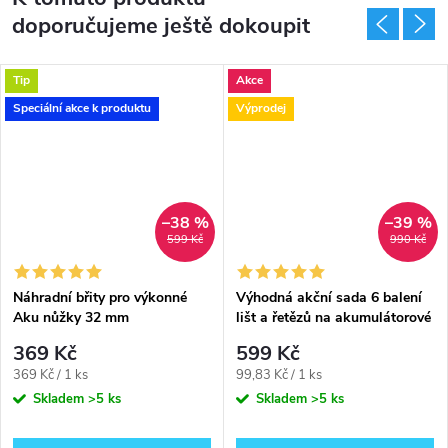
doporučujeme ještě dokoupit
dlouhodobou vlhkost
Tip
Akce
Speciální akce k produktu
Výprodej
–38 %
–39 %
599 Kč
990 Kč
Náhradní břity pro výkonné
Výhodná akční sada 6 balení
Aku nůžky 32 mm
lišt a řetězů na akumulátorové
řetězové pily
369 Kč
599 Kč
Měrná
Měrná
369 Kč / 1 ks
99,83 Kč / 1 ks
cena:
cena:
Skladem
>5 ks
Skladem
>5 ks