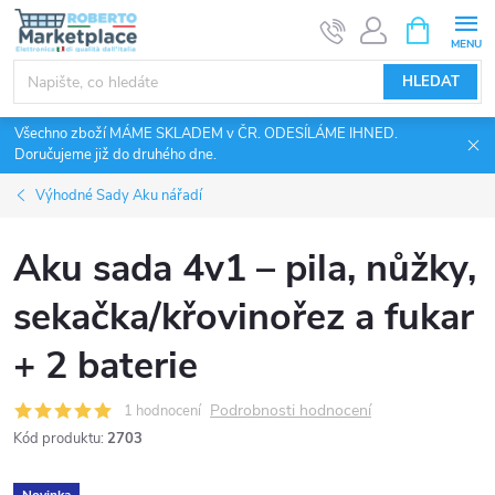
Přejít
NÁKUPNÍ
KOŠÍK
na
obsah
HLEDAT
Všechno zboží MÁME SKLADEM v ČR. ODESÍLÁME IHNED.
Doručujeme již do druhého dne.
Výhodné Sady Aku nářadí
Aku sada 4v1 – pila, nůžky,
sekačka/křovinořez a fukar
+ 2 baterie
Podrobnosti hodnocení
1 hodnocení
Kód produktu:
2703