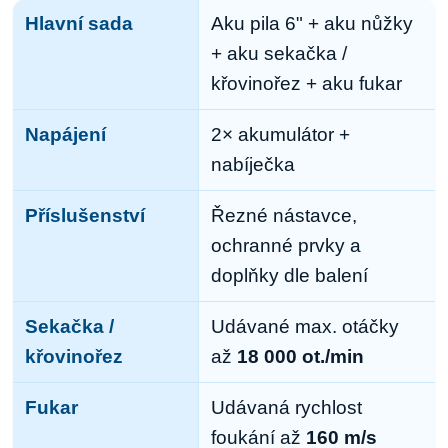
Hlavní sada
Aku pila 6" + aku nůžky
+ aku sekačka /
křovinořez + aku fukar
Napájení
2× akumulátor +
nabíječka
Příslušenství
Řezné nástavce,
ochranné prvky a
doplňky dle balení
Sekačka /
Udávané max. otáčky
křovinořez
až
18 000 ot./min
Fukar
Udávaná rychlost
foukání až
160 m/s