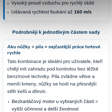
Vysoký proud vzduchu pro rychlý úklid
Udávaná rychlost foukání až
160 m/s
Podrobněji k jednotlivým částem sady
Aku nůžky + pila = nejčastější práce hotové
rychle
Tato kombinace je ideální pro uživatele, kteří
chtějí mít zahradu pod kontrolou bez těžké
benzínové techniky. Pila zvládne větve a
menší kmeny, nůžky se hodí na přesnější
střih keřů a dřevin.
Bezkartáčový motor u vybraných částí =
vyšší účinnost a delší životnost