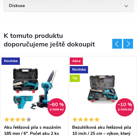
Diskuse
K tomuto produktu
doporučujeme ještě dokoupit
Novinka
Akce
Novinka
Tip
–60 %
–10 %
2 998 Kč
2 999 Kč
Aku řetězová pila s mazáním
Bezuhlíková aku řetězová pila
185 mm / 6''. Počet aku 2 ks
10 inch / 25 cm – výkon, který