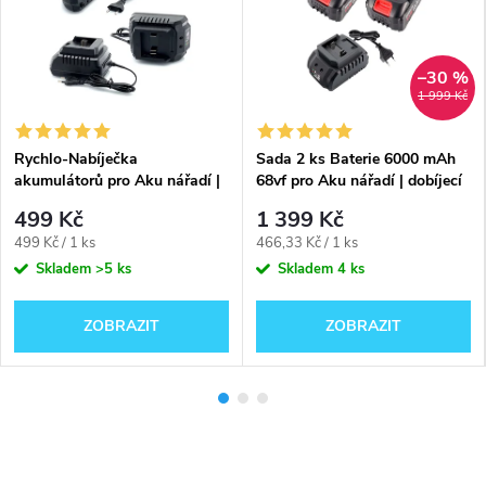
–30 %
1 999 Kč
Rychlo-Nabíječka
Sada 2 ks Baterie 6000 mAh
akumulátorů pro Aku nářadí |
68vf pro Aku nářadí | dobíjecí
dobíjení baterií Li-ion
li-ion | plus rychlo-nabíječka
499 Kč
1 399 Kč
ZDARMA
Měrná
Měrná
499 Kč / 1 ks
466,33 Kč / 1 ks
cena:
cena:
Skladem
>5 ks
Skladem
4 ks
ZOBRAZIT
ZOBRAZIT