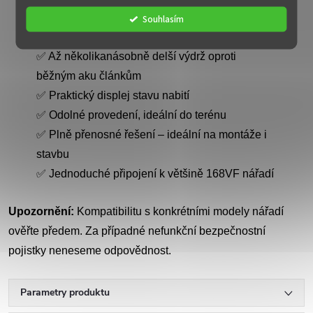
Souhlasím
Výhody:
✅ Až několikanásobně delší výdrž oproti
běžným aku článkům
✅ Praktický displej stavu nabití
✅ Odolné provedení, ideální do terénu
✅ Plně přenosné řešení – ideální na montáže i
stavbu
✅ Jednoduché připojení k většině 168VF nářadí
Upozornění:
Kompatibilitu s konkrétními modely nářadí
ověřte předem. Za případné nefunkční bezpečnostní
pojistky neneseme odpovědnost.
Parametry produktu