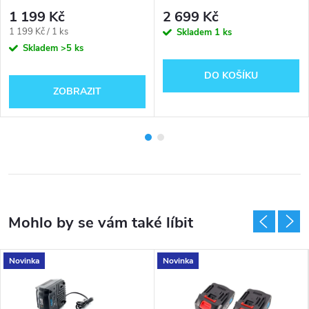
vás nezastaví!
1 199 Kč
2 699 Kč
Měrná
1 199 Kč / 1 ks
Skladem
1 ks
cena:
Skladem
>5 ks
DO KOŠÍKU
ZOBRAZIT
Novinka
Novinka