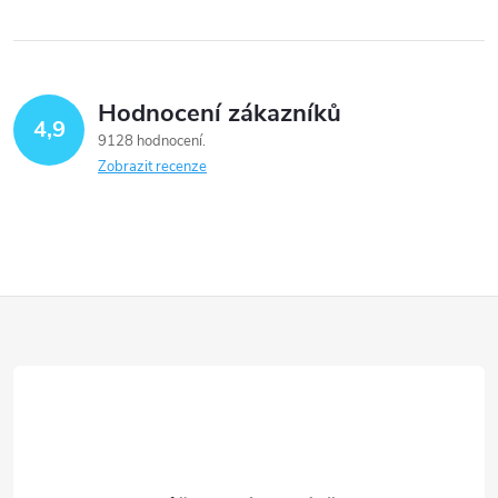
Hodnocení zákazníků
4,9
9128 hodnocení
Zobrazit recenze
Z
á
p
a