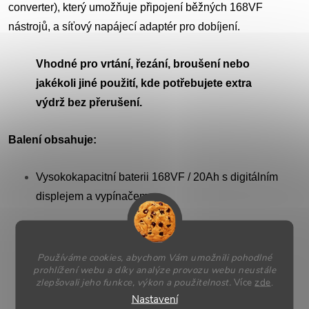
converter), který umožňuje připojení běžných 168VF
nástrojů, a síťový napájecí adaptér pro dobíjení.
Vhodné pro vrtání, řezání, broušení nebo
jakékoli jiné použití, kde potřebujete extra
výdrž bez přerušení.
Balení obsahuje:
Vysokokapacitní baterii 168VF / 20Ah s digitálním
displejem a vypínačem
Napájecí adaptér (nabíječku)
Používáme cookies, abychom Vám umožnili pohodlné
prohlížení webu a díky analýze provozu webu neustále
Konektorový výstupní adaptér pro nářadí
zlepšovali jeho funkce, výkon a použitelnost.
Více
zde
.
Nastavení
Přenosný batoh pro komfortní nošení