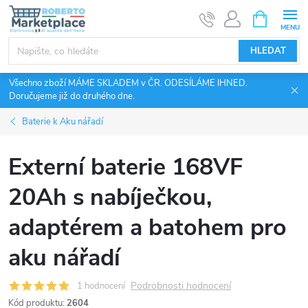
Přejít
NÁKUPNÍ
KOŠÍK
na
obsah
HLEDAT
Všechno zboží MÁME SKLADEM v ČR. ODESÍLÁME IHNED.
Doručujeme již do druhého dne.
Baterie k Aku nářadí
Externí baterie 168VF
20Ah s nabíječkou,
adaptérem a batohem pro
aku nářadí
Podrobnosti hodnocení
1 hodnocení
Kód produktu:
2604