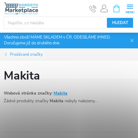
Přejít
NÁKUPNÍ
KOŠÍK
na
obsah
HLEDAT
Všechno zboží MÁME SKLADEM v ČR. ODESÍLÁME IHNED.
Doručujeme již do druhého dne.
Prodávané značky
Makita
Webová stránka značky:
Makita
Žádné produkty značky
Makita
nebyly nalezeny...