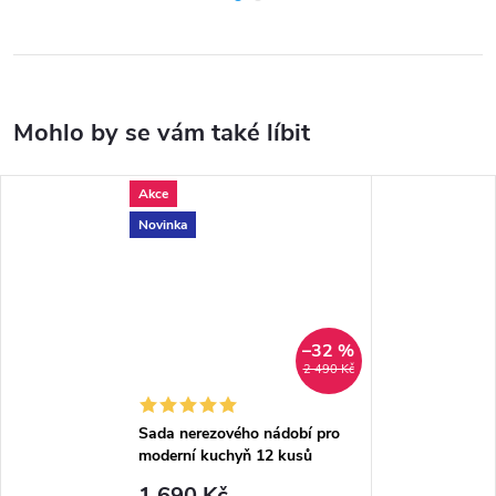
Akce
Novinka
–32 %
2 490 Kč
Sada nerezového nádobí pro
moderní kuchyň 12 kusů
1 690 Kč