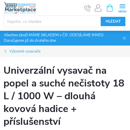
Přejít
NÁKUPNÍ
KOŠÍK
na
obsah
HLEDAT
Všechno zboží MÁME SKLADEM v ČR. ODESÍLÁME IHNED.
Doručujeme již do druhého dne.
Výkonné vysavače
Univerzální vysavač na
popel a suché nečistoty 18
L / 1000 W – dlouhá
kovová hadice +
příslušenství