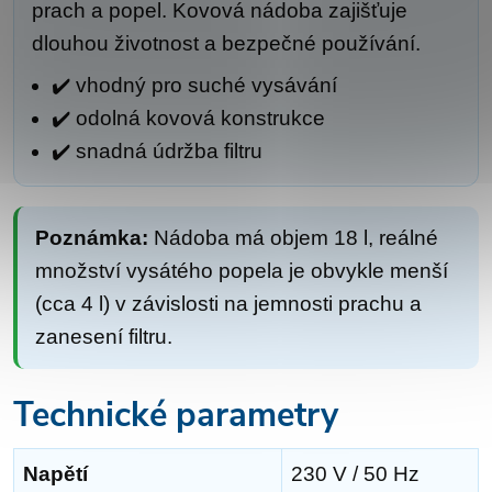
prach a popel. Kovová nádoba zajišťuje
dlouhou životnost a bezpečné používání.
✔️ vhodný pro suché vysávání
✔️ odolná kovová konstrukce
✔️ snadná údržba filtru
Poznámka:
Nádoba má objem 18 l, reálné
množství vysátého popela je obvykle menší
(cca 4 l) v závislosti na jemnosti prachu a
zanesení filtru.
Technické parametry
Napětí
230 V / 50 Hz