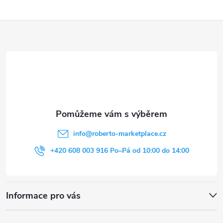
Z
á
p
a
t
info
@
roberto-marketplace.cz
í
+420 608 003 916 Po–Pá od 10:00 do 14:00
Informace pro vás