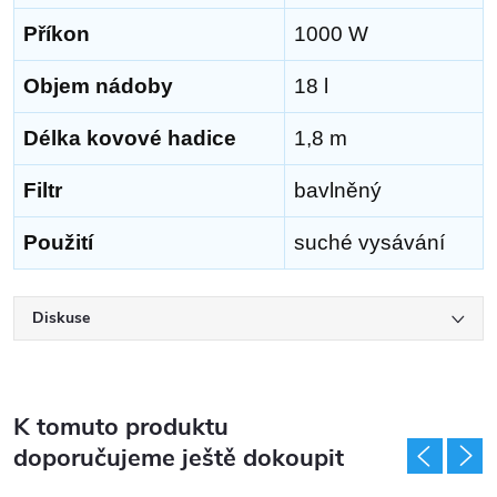
Příkon
1000 W
Objem nádoby
18 l
Délka kovové hadice
1,8 m
Filtr
bavlněný
Použití
suché vysávání
Diskuse
K tomuto produktu
doporučujeme ještě dokoupit