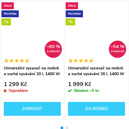
Akce
Akce
Novinka
Novinka
Tip
Tip
–60 %
–54 %
3 300 Kč
4 400 Kč
Univerzální vysavač na mokré
Univerzální vysavač na mokré
a suché vysávání 20 l, 1400 W
a suché vysávání 30 l, 1400 W
se zásuvkou pro přídavné
1 299 Kč
1 999 Kč
zařízení
Vyprodáno
Skladem
>5 ks
ZOBRAZIT
DO KOŠÍKU