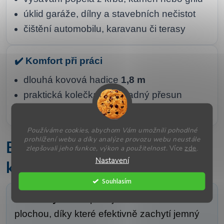
úklid garáže, dílny a stavebních nečistot
čištění automobilu, karavanu či terasy
✔️ Komfort při práci
dlouhá kovová hadice
1,8 m
praktická kolečka pro snadný přesun
bohatá sada nástavců v balení
Používáme cookies, abychom Vám umožnili pohodlné
prohlížení webu a díky analýze provozu webu neustále
Efektivní filtrace a robustní
zlepšovali jeho funkce, výkon a použitelnost.
Více
zde
.
Nastavení
konstrukce
Souhlasím
Bavlněný filtr
disponuje větší filtrační
plochou, díky které efektivně zachytí jemný