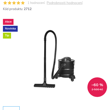
Podrobnosti hodnocení
1 hodnocení
Kód produktu:
2712
Akce
Novinka
Tip
–60 %
2 500 Kč