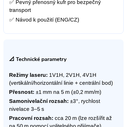
✅
Pevný přenosný kufr pro bezpečný
transport
✅
Návod k použití (ENG/CZ)
📐 Technické parametry
Režimy laseru:
1V1H, 2V1H, 4V1H
(vertikální/horizontální linie + centrální bod)
Přesnost:
±1 mm na 5 m (±0,2 mm/m)
Samonivelační rozsah:
±3°, rychlost
nivelace 3–5 s
Pracovní rozsah:
cca 20 m (lze rozšířit až
na 50 m pomocí volitelného přijímače)