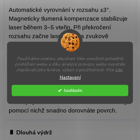
Automatické vyrovnání v rozsahu ±3°.
Magneticky tlumená kompenzace stabilizuje
laser během 3–5 vteřin. Při překročení
rozsahu začne laser blikat a zvukově
signalizovat.
Používáme cookies, abychom Vám umožnili pohodlné
prohlížení webu a díky analýze provozu webu neustále
🔁 360° rotace a jemné nastavení
zlepšovali jeho funkce, výkon a použitelnost.
Více
zde
.
Nastavení
Laser lze otáčet kolem dokola a pomocí
Souhlasím
jemného nastavovacího kolečka přesně
zacílit paprsek. Stativ má nastavitelné nožky,
pomocí nichž snadno dorovnáte povrch.
🔋 Dlouhá výdrž