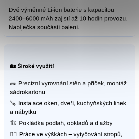
Dvě výměnné Li‑ion baterie s kapacitou
2400–6000 mAh zajistí až 10 hodin provozu.
Nabíječka součástí balení.
🏡 Široké využití
🧱
Precizní vyrovnání stěn a příček, montáž
sádrokartonu
🪚
Instalace oken, dveří, kuchyňských linek
a nábytku
🏗️
Pokládka podlah, obkladů a dlažby
🧗‍♂️
Práce ve výškách – vytyčování stropů,