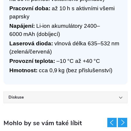
Pracovní doba:
až 10 h s aktivními všemi
paprsky
Napájení:
Li‑ion akumulátory 2400–
6000 mAh (dobíjecí)
Laserová dioda:
vlnová délka 635–532 nm
(zelená/červená)
Provozní teplota:
–10 °C až +40 °C
Hmotnost:
cca 0,9 kg (bez příslušenství)
Diskuse