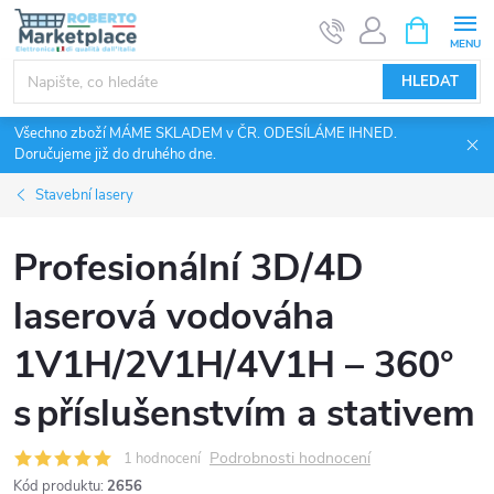
Přejít
NÁKUPNÍ
KOŠÍK
na
obsah
HLEDAT
Všechno zboží MÁME SKLADEM v ČR. ODESÍLÁME IHNED.
Doručujeme již do druhého dne.
Stavební lasery
Profesionální 3D/4D
laserová vodováha
1V1H/2V1H/4V1H – 360°
s příslušenstvím a stativem
Podrobnosti hodnocení
1 hodnocení
Kód produktu:
2656