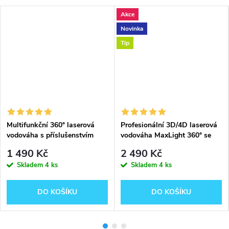
Akce
Novinka
Tip
Multifunkční 360° laserová
Profesionální 3D/4D laserová
vodováha s příslušenstvím
vodováha MaxLight 360° se
stativem a bohatým
1 490 Kč
2 490 Kč
příslušenstvím
Skladem
4 ks
Skladem
4 ks
DO KOŠÍKU
DO KOŠÍKU