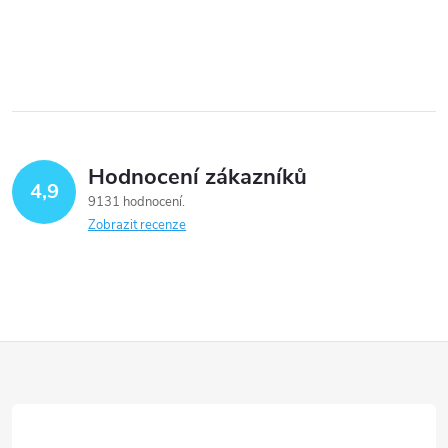
Hodnocení zákazníků
4,9
9131 hodnocení
Zobrazit recenze
Z
á