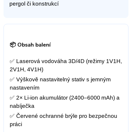
pergol či konstrukcí
📦 Obsah balení
✅
Laserová vodováha 3D/4D (režimy 1V1H,
2V1H, 4V1H)
✅
Výškově nastavitelný stativ s jemným
nastavením
✅
2× Li‑ion akumulátor (2400–6000 mAh) a
nabíječka
✅
Červené ochranné brýle pro bezpečnou
práci