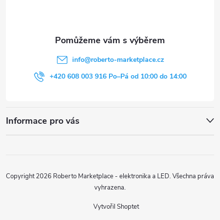
p
a
t
info
@
roberto-marketplace.cz
í
+420 608 003 916 Po–Pá od 10:00 do 14:00
Informace pro vás
Copyright 2026
Roberto Marketplace - elektronika a LED
. Všechna práva
vyhrazena.
Vytvořil Shoptet